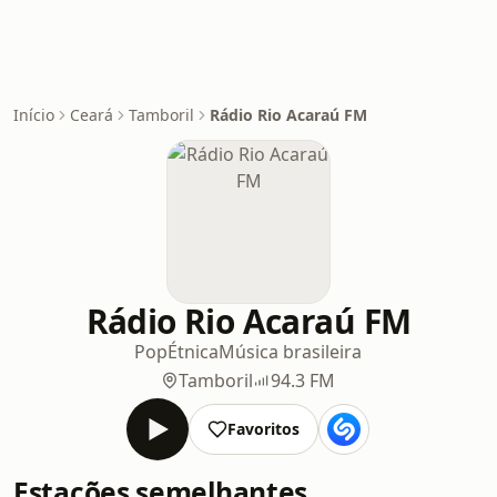
Início
Ceará
Tamboril
Rádio Rio Acaraú FM
Rádio Rio Acaraú FM
Pop
Étnica
Música brasileira
Tamboril
94.3 FM
Favoritos
Estações semelhantes