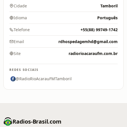
Cidade
Tamboril
Idioma
Português
Telefone
+55(88) 99749-1742
Email
rdhospedagemhd@gmail.com
Site
radiorioacaraufm.com.br
REDES SOCIAIS
@RadioRioAcarauFMTamboril
Radios-Brasil.com