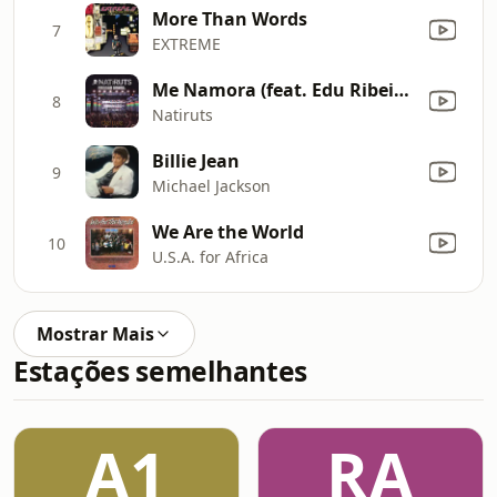
More Than Words
7
EXTREME
Me Namora (feat. Edu Ribeiro) [Ao Vivo]
8
Natiruts
Billie Jean
9
Michael Jackson
We Are the World
10
U.S.A. for Africa
Mostrar Mais
Estações semelhantes
A1
RA