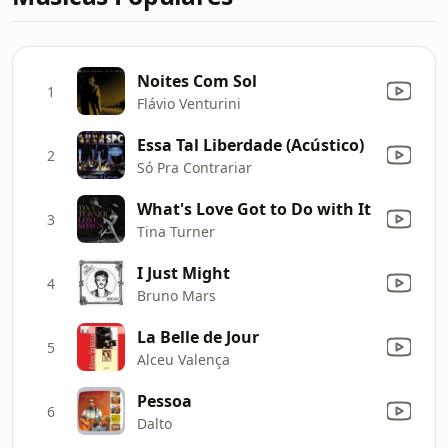
Noites Com Sol
1
Flávio Venturini
Essa Tal Liberdade (Acústico)
2
Só Pra Contrariar
What's Love Got to Do with It
3
Tina Turner
I Just Might
4
Bruno Mars
La Belle de Jour
5
Alceu Valença
Pessoa
6
Dalto