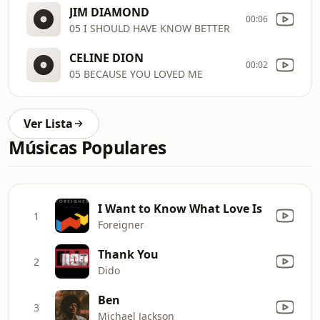
JIM DIAMOND
00:06
05 I SHOULD HAVE KNOW BETTER
CELINE DION
00:02
05 BECAUSE YOU LOVED ME
Ver Lista
Músicas Populares
I Want to Know What Love Is
1
Foreigner
Thank You
2
Dido
Ben
3
Michael Jackson