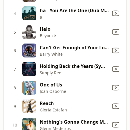
ha - You Are the One (Dub Mix Edit)
4
a
Halo
5
Beyoncé
Can't Get Enough of Your Love, Babe
6
Barry White
Holding Back the Years (Symphonic Version)
7
Simply Red
One of Us
8
Joan Osborne
Reach
9
Gloria Estefan
Nothing's Gonna Change My Love for You
10
Glenn Medeiros