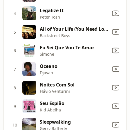
Legalize It
4
Peter Tosh
All of Your Life (You Need Love)
5
Backstreet Boys
Eu Sei Que Vou Te Amar
6
Simone
Oceano
7
Djavan
Noites Com Sol
8
Flávio Venturini
Seu Espião
9
Kid Abelha
Sleepwalking
10
Gerry Rafferty