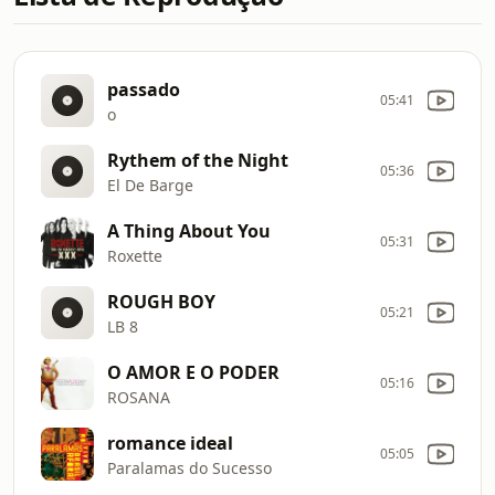
passado
05:41
o
Rythem of the Night
05:36
El De Barge
A Thing About You
05:31
Roxette
ROUGH BOY
05:21
LB 8
O AMOR E O PODER
05:16
ROSANA
romance ideal
05:05
Paralamas do Sucesso