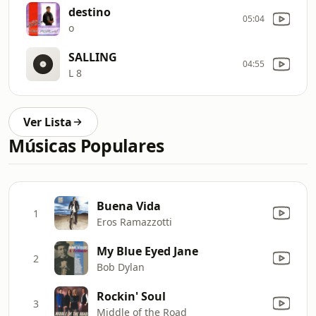
destino
05:04
o
SALLING
04:55
L 8
Ver Lista
Músicas Populares
Buena Vida
1
Eros Ramazzotti
My Blue Eyed Jane
2
Bob Dylan
Rockin' Soul
3
Middle of the Road