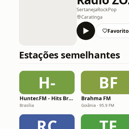
Sertaneja
Rock
Pop
Caratinga
Favorito
Estações semelhantes
H-
BF
Hunter.FM - Hits Brasil
Brahma FM
Brasília
Goiânia · 95.9 FM
RC
TF