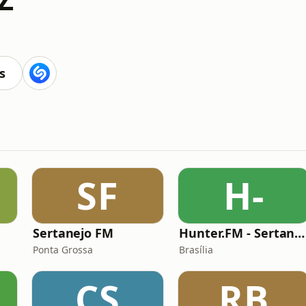
s
SF
H-
Sertanejo FM
Hunter.FM - Sertanejo
Ponta Grossa
Brasília
CS
RB