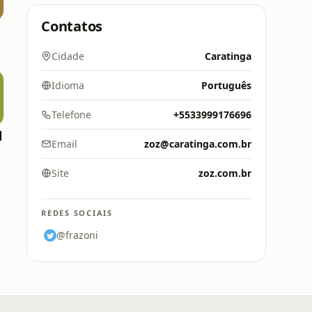
Contatos
Cidade
Caratinga
Idioma
Português
Telefone
+5533999176696
l
Email
zoz@caratinga.com.br
Site
zoz.com.br
REDES SOCIAIS
@frazoni