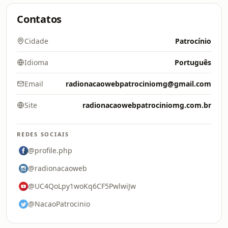
Contatos
Cidade
Patrocínio
Idioma
Português
Email
radionacaowebpatrociniomg@gmail.com
Site
radionacaowebpatrociniomg.com.br
REDES SOCIAIS
@profile.php
@radionacaoweb
@UC4QoLpy1woKq6CF5PwlwiJw
@NacaoPatrocinio