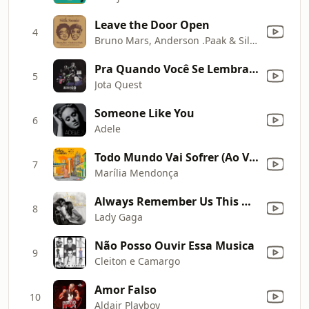
Leave the Door Open
4
Bruno Mars, Anderson .Paak & Silk Sonic
Pra Quando Você Se Lembrar de Mim (Acústico Ao Vivo)
5
Jota Quest
Someone Like You
6
Adele
Todo Mundo Vai Sofrer (Ao Vivo)
7
Marília Mendonça
Always Remember Us This Way
8
Lady Gaga
Não Posso Ouvir Essa Musica
9
Cleiton e Camargo
Amor Falso
10
Aldair Playboy