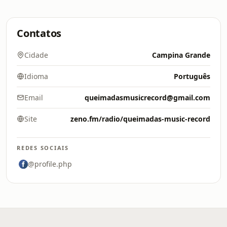
Contatos
Cidade
Campina Grande
Idioma
Português
Email
queimadasmusicrecord@gmail.com
Site
zeno.fm/radio/queimadas-music-record
REDES SOCIAIS
@profile.php