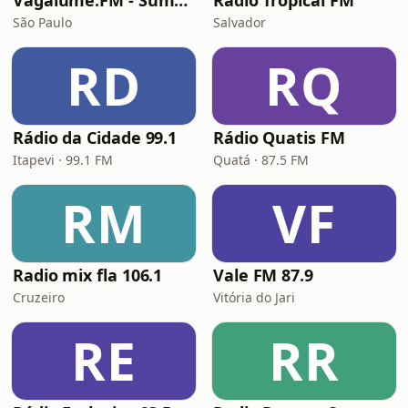
Vagalume.FM - Summer
Radio Tropical FM
São Paulo
Salvador
RD
RQ
Rádio da Cidade 99.1
Rádio Quatis FM
Itapevi · 99.1 FM
Quatá · 87.5 FM
RM
VF
Radio mix fla 106.1
Vale FM 87.9
Cruzeiro
Vitória do Jari
RE
RR