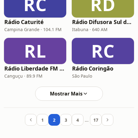
RC
RD
Rádio Caturité
Rádio Difusora Sul da Bahia
Campina Grande · 104.1 FM
Itabuna · 640 AM
RL
RC
Rádio Liberdade FM 89.9
Rádio Coringão
Canguçu · 89.9 FM
São Paulo
Mostrar Mais
…
1
2
3
4
17