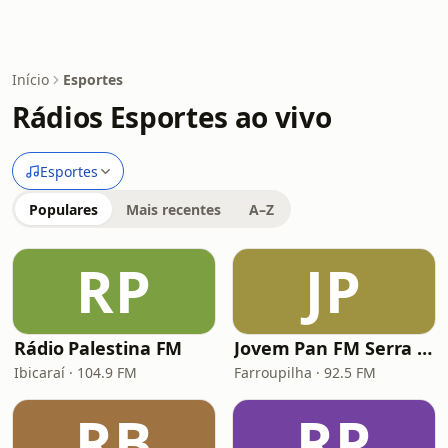
Início
Esportes
Rádios Esportes ao vivo
Esportes
Populares
Mais recentes
A–Z
RP
JP
Rádio Palestina FM
Jovem Pan FM Serra Gaúcha
Ibicaraí · 104.9 FM
Farroupilha · 92.5 FM
RB
RP