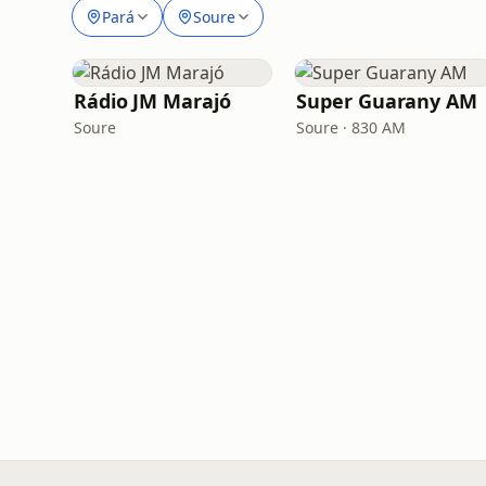
Pará
Soure
Rádio JM Marajó
Super Guarany AM
Soure
Soure · 830 AM