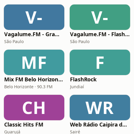
V-
V-
Vagalume.FM - Grammy 2017
Vagalume.FM - Flashback Brasil
São Paulo
São Paulo
MF
F
Mix FM Belo Horizonte
FlashRock
Belo Horizonte · 90.3 FM
Jundiaí
CH
WR
Classic Hits FM
Web Rádio Caipira do Nordeste
Guarujá
Sairé