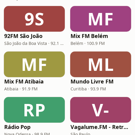
9S
MF
92FM São João
Mix FM Belém
São João da Boa Vista · 92.1 FM
Belém · 100.9 FM
MF
ML
Mix FM Atibaia
Mundo Livre FM
Atibaia · 91.9 FM
Curitiba · 93.9 FM
RP
V-
Rádio Pop
Vagalume.FM - Retrospectiva 2021
Nova Odessa · 98.9 FM
São Paulo