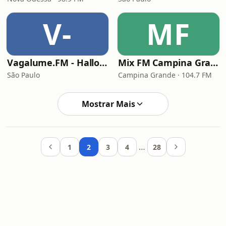
V-
MF
Vagalume.FM - Halloween
Mix FM Campina Grande
São Paulo
Campina Grande · 104.7 FM
Mostrar Mais
…
1
2
3
4
28