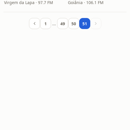
Virgem da Lapa · 97.7 FM
Goiânia · 106.1 FM
…
1
49
50
51