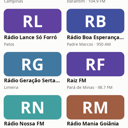
Campinas
Itarantim · 104.9 FM
RL
RB
Rádio Lance Só Forró
Rádio Boa Esperança AM
Patos
Padre Marcos · 950 AM
RG
RF
Rádio Geração Sertanejona
Raiz FM
Limeira
Pará de Minas · 98.7 FM
RN
RM
Rádio Nossa FM
Rádio Mania Goiânia