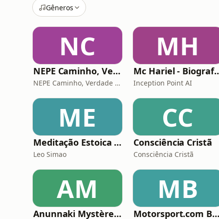
Gêneros
NC
MH
NEPE Caminho, Verdade e Vida.
Mc Hariel - Biografia
NEPE Caminho, Verdade e Vida
Inception Point AI
ME
CC
Meditação Estoica | Calma da Mente | Estoicismo Diário
Consciência Cristã
Leo Simao
Consciência Cristã
AM
MB
Anunnaki Mystère Antique
Motorsport.com Bras