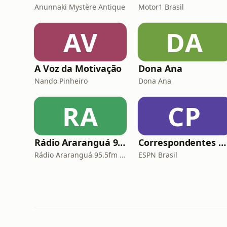
Anunnaki Mystère Antique
Motor1 Brasil
AV
DA
A Voz da Motivação
Dona Ana
Nando Pinheiro
Dona Ana
RA
CP
Rádio Araranguá 95.5fm
Correspondentes Premier
Rádio Araranguá 95.5fm - Sintonia de Verdade
ESPN Brasil