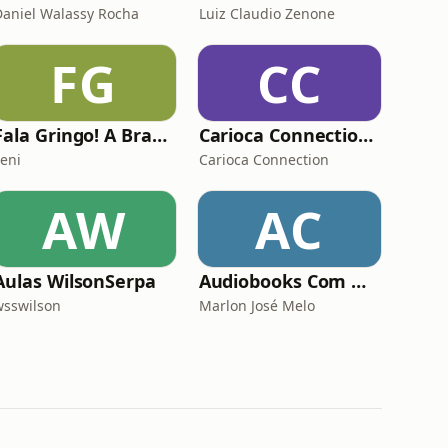
Daniel Walassy Rocha
Luiz Claudio Zenone
FG
CC
Fala Gringo! A Brazilian podcast for intermediate learners
Carioca Connection - Brazilian Portuguese Conversation
Leni
Carioca Connection
AW
AC
Aulas WilsonSerpa
Audiobooks Com Marlon Aulas
wsswilson
Marlon José Melo