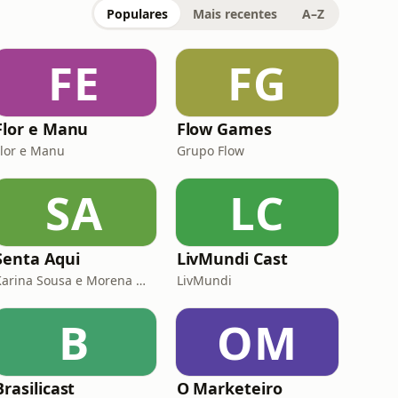
Populares
Mais recentes
A–Z
FE
FG
Flor e Manu
Flow Games
Flor e Manu
Grupo Flow
SA
LC
Senta Aqui
LivMundi Cast
Karina Sousa e Morena Mariah
LivMundi
B
OM
Brasilicast
O Marketeiro