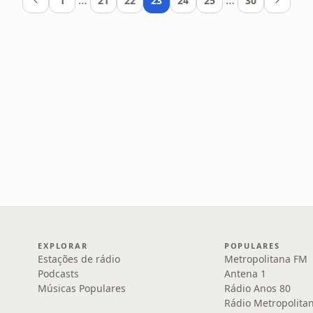
…
…
1
21
22
23
24
25
30
EXPLORAR
POPULARES
Estações de rádio
Metropolitana FM
Podcasts
Antena 1
Músicas Populares
Rádio Anos 80
Rádio Metropolita