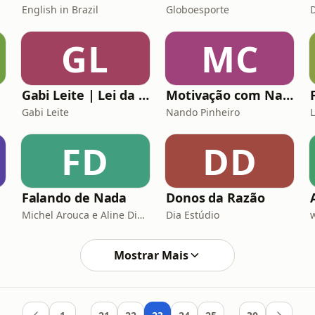
English in Brazil
Globoesporte
GL
MC
Gabi Leite | Lei da Atração na Prática
Motivação com Nando Pinheiro
Gabi Leite
Nando Pinheiro
FD
DD
Falando de Nada
Donos da Razão
Michel Arouca e Aline Diniz
Dia Estúdio
Mostrar Mais