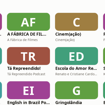
AF
C
 Relâmpago
A FÁBRICA DE FILMES
Cinem(ação)
A Fábrica de Filmes
Cinem(ação)
TR
ED
Tá Repreendido!
Escola do Amor Responde
Tá Repreendido Podcast
Renato e Cristiane Cardoso
EI
G
il
English in Brazil Podcasts - sua dose de inglês a qualquer momento
Gringolândia